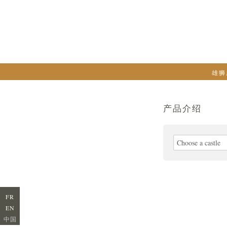
Choose a castle
Las Cases
Clos Du Marquis
雄狮
Le Petit Lion
Chateau Potensac
Chapelle de Potens
产品介绍
Nenin
Fugue de Nénin
Choose a castle
La Petite Marquise
FR
EN
中国