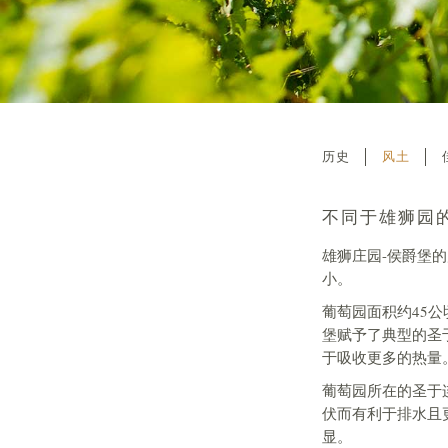
历史
风土
不同于雄狮园
雄狮庄园-侯爵堡
小。
葡萄园面积约45
堡赋予了典型的圣
于吸收更多的热量
葡萄园所在的圣于
伏而有利于排水且
显。