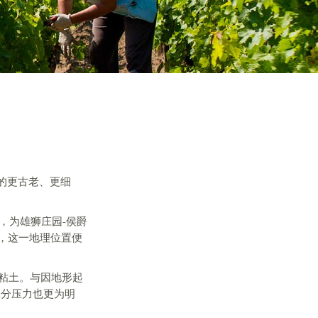
的更古老、更细
，为雄狮庄园-侯爵
，这一地理位置便
粘土。与因地形起
水分压力也更为明