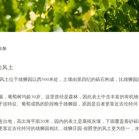
佳酿
的风土
的风土位于雄狮园以西500米处，土壤由第四纪的砾石构成，比雄狮园
公顷，葡萄树均龄30岁。这里曾经是森林，因此表土中含丰富的有机物
于连特征。葡萄成熟的阶段晚于雄狮园，原因是后者更靠近吉伦特河
。
连台地，高出海平面20米，园内的表土是腐殖灰壤，下面覆盖着砂砾
更靠近吉伦特河的雄狮园相比，雄狮庄园-侯爵堡的风土更为统一，