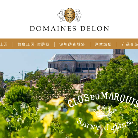
庄园
雄狮庄园-侯爵堡
波坦萨克城堡
列兰城堡
产品介